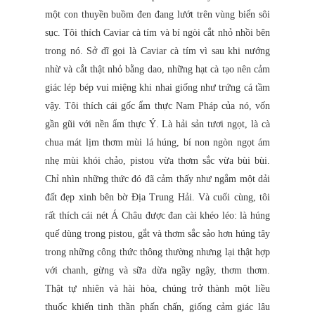
một con thuyền buồm đen đang lướt trên vùng biển sôi
sục. Tôi thích Caviar cà tím và bí ngòi cắt nhỏ nhồi bên
trong nó. Sở dĩ gọi là Caviar cà tím vì sau khi nướng
nhừ và cắt thật nhỏ bằng dao, những hạt cà tạo nên cảm
giác lép bép vui miệng khi nhai giống như trứng cá tầm
vậy. Tôi thích cái gốc ẩm thực Nam Pháp của nó, vốn
gần gũi với nền ẩm thực Ý. Là hải sản tươi ngọt, là cà
chua mát lịm thơm mùi lá húng, bí non ngòn ngọt ám
nhẹ mùi khói chảo, pistou vừa thơm sắc vừa bùi bùi.
Chỉ nhìn những thức đó đã cảm thấy như ngắm một dải
đất đẹp xinh bên bờ Địa Trung Hải. Và cuối cùng, tôi
rất thích cái nét Á Châu được đan cài khéo léo: là húng
quế dùng trong pistou, gắt và thơm sắc sảo hơn húng tây
trong những công thức thông thường nhưng lại thật hợp
với chanh, gừng và sữa dừa ngầy ngậy, thơm thơm.
Thật tự nhiên và hài hòa, chúng trở thành một liều
thuốc khiến tinh thần phấn chấn, giống cảm giác lâu