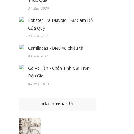
Thức Quà
31 Mar 2020
Lobster Fra Diavolo - Sự Cám Dỗ
Của Quỷ
29 Feb 2020
Carrilladas - Điệu vũ chiều tà
09 Feb 2020
Gà Ác Tần - Chân Tình Gửi Trọn
Bốn Giờ
06 Nov 2019
BÀI HOT NHẤT