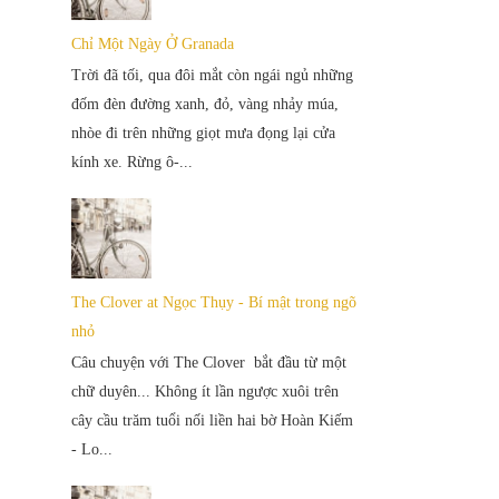
Chỉ Một Ngày Ở Granada
Trời đã tối, qua đôi mắt còn ngái ngủ những
đốm đèn đường xanh, đỏ, vàng nhảy múa,
nhòe đi trên những giọt mưa đọng lại cửa
kính xe. Rừng ô-...
The Clover at Ngọc Thụy - Bí mật trong ngõ
nhỏ
Câu chuyện với The Clover bắt đầu từ một
chữ duyên... Không ít lần ngược xuôi trên
cây cầu trăm tuổi nối liền hai bờ Hoàn Kiếm
- Lo...