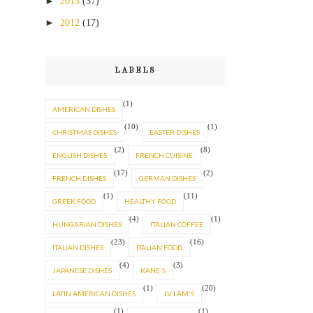
►
2013
(37)
►
2012
(17)
LABELS
(1)
AMERICAN DISHES
(10)
(1)
CHRISTMAS DISHES
EASTER DISHES
(2)
(8)
ENGLISH DISHES
FRENCH CUISINE
(17)
(2)
FRENCH DISHES
GERMAN DISHES
(1)
(11)
GREEK FOOD
HEALTHY FOOD
(4)
(1)
HUNGARIAN DISHES
ITALIAN COFFEE
(23)
(16)
ITALIAN DISHES
ITALIAN FOOD
(4)
(3)
JAPANESE DISHES
KANE'S
(1)
(20)
LATIN AMERICAN DISHES
LV LÂM'S
(1)
(1)