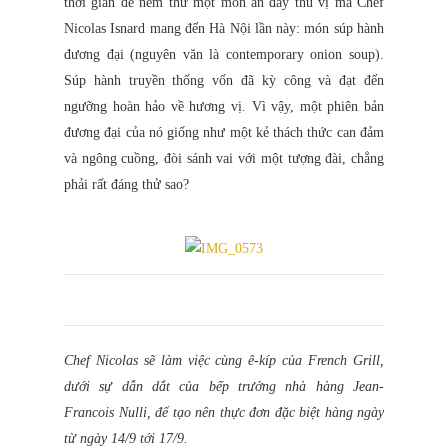
thời gian để nếm thử một món ăn đầy thú vị mà Chef
Nicolas Isnard mang đến Hà Nội lần này: món súp hành
đương đại (nguyên văn là contemporary onion soup).
Súp hành truyền thống vốn đã kỳ công và đạt đến
ngưỡng hoàn hảo về hương vị. Vì vậy, một phiên bản
đương đại của nó giống như một kẻ thách thức can đảm
và ngông cuồng, đòi sánh vai với một tượng đài, chẳng
phải rất đáng thử sao?
Chef Nicolas sẽ làm việc cùng ê-kíp của French Grill,
dưới sự dẫn dắt của bếp trưởng nhà hàng Jean-
Francois Nulli, để tạo nên thực đơn đặc biệt hàng ngày
từ ngày 14/9 tới 17/9.