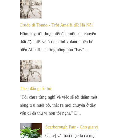
Crudo di Tonno - Trời Amalfi đất Hà Nội
Hôm nay, tôi được biết đến một câu chuyện
thật đặc biệt về "contadini volanti" bên bờ
biển Almafi - những nông phu "bay"...
Theo dấu guốc bò
"Tôi chưa từng nghĩ về việc sẽ tới thăm một
nông trại nuôi bò, thật ra mọi chuyện ở đây
vốn dĩ đã thú vị hơn tôi nghĩ." Đ...
Scarborough Fair - Chợ gia vị
Gia vị và thảo mộc là cả một