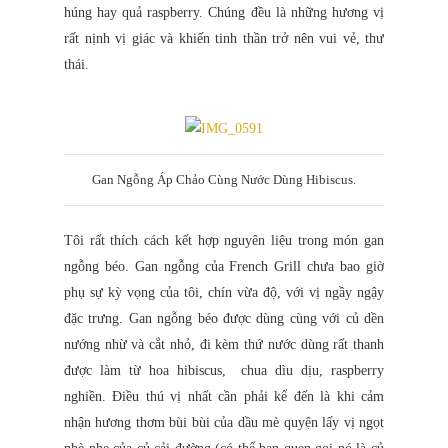
húng hay quả raspberry. Chúng đều là những hương vị
rất nịnh vị giác và khiến tinh thần trở nên vui vẻ, thư
thái.
Gan Ngỗng Áp Chảo Cùng Nước Dùng Hibiscus
.
Tôi rất thích cách kết hợp nguyên liệu trong món gan
ngỗng béo. Gan ngỗng của French Grill chưa bao giờ
phụ sự kỳ vọng của tôi, chín vừa độ, với vị ngầy ngậy
đặc trưng. Gan ngỗng béo được dùng cùng với củ dền
nướng nhừ và cắt nhỏ, đi kèm thứ nước dùng rất thanh
được làm từ hoa hibiscus, chua dìu dịu, raspberry
nghiền. Điều thú vị nhất cần phải kể đến là khi cảm
nhận hương thơm bùi bùi của dầu mè quyện lấy vị ngọt