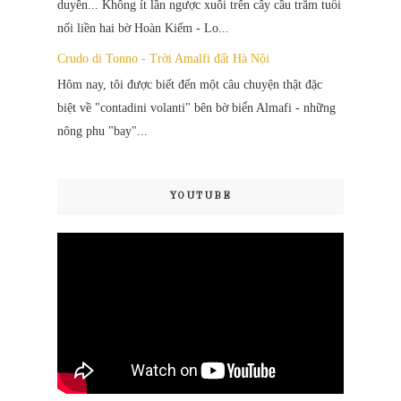
duyên... Không ít lần ngược xuôi trên cây cầu trăm tuổi
nối liền hai bờ Hoàn Kiếm - Lo...
Crudo di Tonno - Trời Amalfi đất Hà Nội
Hôm nay, tôi được biết đến một câu chuyện thật đặc
biệt về "contadini volanti" bên bờ biển Almafi - những
nông phu "bay"...
YOUTUBE