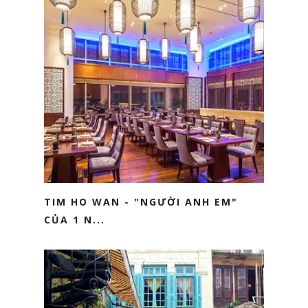
TIM HO WAN - "NGƯỜI ANH EM"
CỦA 1 N...