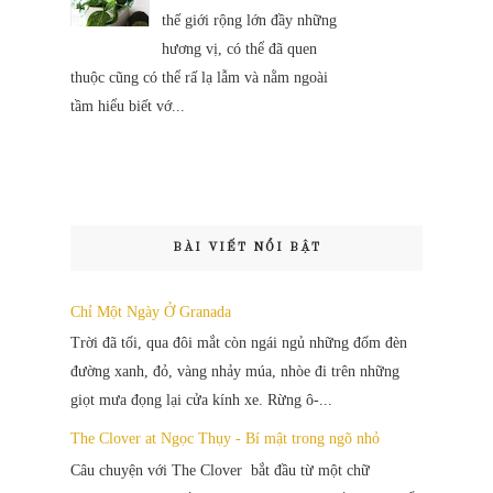
thế giới rộng lớn đầy những
hương vị, có thể đã quen
thuộc cũng có thể rấ lạ lẫm và nằm ngoài
tầm hiểu biết vớ...
BÀI VIẾT NỔI BẬT
Chỉ Một Ngày Ở Granada
Trời đã tối, qua đôi mắt còn ngái ngủ những đốm đèn
đường xanh, đỏ, vàng nhảy múa, nhòe đi trên những
giọt mưa đọng lại cửa kính xe. Rừng ô-...
The Clover at Ngọc Thụy - Bí mật trong ngõ nhỏ
Câu chuyện với The Clover bắt đầu từ một chữ