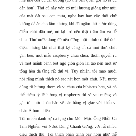
nhè nhẹ của củ cải đường (có thể bạn quen gọi nó là củ
dền hơn). Thứ củ này vốn có mùi hương giống như mùi
của mặt đất sau cơn mưa, nghe hay hay vậy thôi chứ
không dễ ăn cho lắm nhưng khi đã ngấm thứ nước dùng
điểm chút dầu mè, nó lại trở nên thật trầm ấm và dễ
chịu. Thứ nước dùng đó nếu đứng một mình có thể đơn
điệu, nhưng khi nhai thật kỹ cùng tất cả mọi thứ: chút
gan béo, một mẩu raspberry chua chua, thơm quyến rũ
và một mảnh bánh bột ngô giòn giòn lại tạo nên một sự
tổng hòa đa tầng rất thú vị. Tuy nhiên, tôi mạo muội
nói rằng mình thích nó sắc nét hơn một chút. Nếu nước
dùng rõ hương thơm và vị chua của hibiscus hơn, và có
thể thêm tỷ lệ hương vị raspberry thì sẽ vui miệng và
gần tới mức hoàn hảo về cân bằng vị giác với khẩu vị
châu Á hơn nhiều.
Tôi muốn dành sự ca tụng cho Món Mực Ống Nhồi Cà
Tím Nghiền với Nước Dùng Chanh Gừng, với rất nhiều
điều thích thú. Tôi thích phần trình bày nom như thể