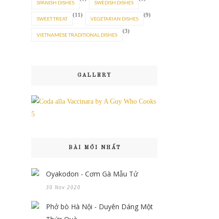
SPANISH DISHES
SWEDISH DISHES
(11)
(9)
SWEET TREAT
VEGETARIAN DISHES
(3)
VIETNAMESE TRADITIONAL DISHES
GALLERY
BÀI MỚI NHẤT
Oyakodon - Cơm Gà Mẫu Tử
30 Nov 2020
Phở bò Hà Nội - Duyên Dáng Một