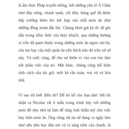
là ẩm thực Pháp truyền thống, bởi những yếu tố Á Châu
như dầu vừng, chanh xanh, cốt dừa, húng quế đã được
bếp trưởng khéo léo kết hợp vào mỗi món ăn như
những đồng minh đắc lực. Chúng khơi gợi ký ức đã ghi
dấu trong tiềm thức của thực khách, qua những hương
vị vốn đã quen thuộc trong những món ăn ngon của bà,
của mẹ hay của một quán ăn yêu thích nào đó trên xứ sở
này. Và cuối cùng, để cho sự thiên vị của con tim làm
nốt phần việc của nó. Mặt khác, chúng cũng thể hiện
tính cách của tác giả: một kẻ cầu toàn, vui vẻ và hòa
nhã.
Vì sao tôi biết điều đó? Để tôi kể cho bạn nhé: bởi tôi
nhận ra Nicolas rất tỉ mẩn trong trình bày với những
món đồ nho nhỏ tự làm để tăng tính thẩm mỹ cho việc
bày biện món ăn. Ông cũng rất ưa sử dụng vị ngậy béo
như sữa dừa hay dầu mè và vị sáng tươi của chanh, lá