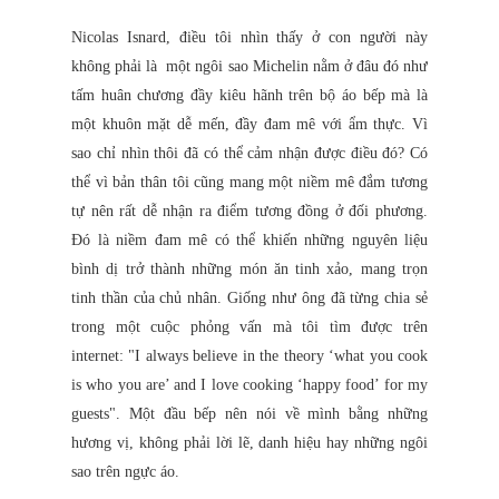
Nicolas Isnard, điều tôi nhìn thấy ở con người này
không phải là một ngôi sao Michelin nằm ở đâu đó như
tấm huân chương đầy kiêu hãnh trên bộ áo bếp mà là
một khuôn mặt dễ mến, đầy đam mê với ẩm thực. Vì
sao chỉ nhìn thôi đã có thể cảm nhận được điều đó? Có
thể vì bản thân tôi cũng mang một niềm mê đắm tương
tự nên rất dễ nhận ra điểm tương đồng ở đối phương.
Đó là niềm đam mê có thể khiến những nguyên liệu
bình dị trở thành những món ăn tinh xảo, mang trọn
tinh thần của chủ nhân. Giống như ông đã từng chia sẻ
trong một cuộc phỏng vấn mà tôi tìm được trên
internet: "I always believe in the theory ‘what you cook
is who you are’ and I love cooking ‘happy food’ for my
guests". Một đầu bếp nên nói về mình bằng những
hương vị, không phải lời lẽ, danh hiệu hay những ngôi
sao trên ngực áo.