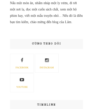
Nấu một món ăn, nhấm nháp một ly rượu, đi tới
một nơi lạ, đọc một cuốn sách chất, xem một bộ
phim hay, viết một mẩu truyện nhỏ... Nếu đó là điều
bạn tìm kiếm, chào mừng đến blog của Lâm.
CÙNG THEO DÕI
FACEBOOK
INSTAGRAM
YOUTUBE
TIMELINE