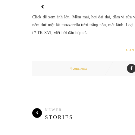
Click để xem ảnh lớn. Mềm mại, hơi dai dai, đậm vị sữa v
nếm thử một lát mozzarella tươi trắng nõn, mát lành. Loại
từ TK XVI, viết bởi đầu bếp của...
CON
4 comments
NEWER
STORIES