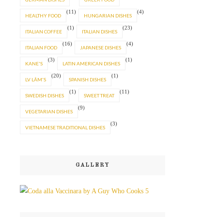
(11)
(4)
HEALTHY FOOD
HUNGARIAN DISHES
(1)
(23)
ITALIAN COFFEE
ITALIAN DISHES
(16)
(4)
ITALIAN FOOD
JAPANESE DISHES
(3)
(1)
KANE'S
LATIN AMERICAN DISHES
(20)
(1)
LV LÂM'S
SPANISH DISHES
(1)
(11)
SWEDISH DISHES
SWEET TREAT
(9)
VEGETARIAN DISHES
(3)
VIETNAMESE TRADITIONAL DISHES
GALLERY