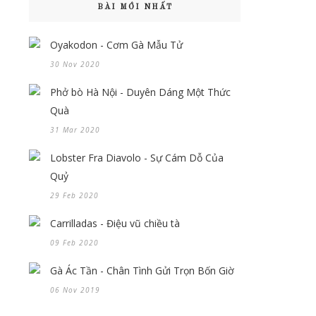
BÀI MỚI NHẤT
Oyakodon - Cơm Gà Mẫu Tử
30 Nov 2020
Phở bò Hà Nội - Duyên Dáng Một Thức
Quà
31 Mar 2020
Lobster Fra Diavolo - Sự Cám Dỗ Của
Quỷ
29 Feb 2020
Carrilladas - Điệu vũ chiều tà
09 Feb 2020
Gà Ác Tần - Chân Tình Gửi Trọn Bốn Giờ
06 Nov 2019