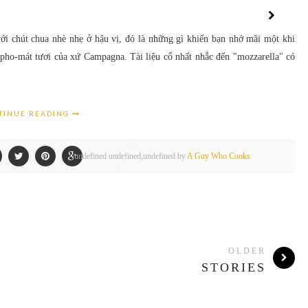
ới chút chua nhè nhẹ ở hậu vị, đó là những gì khiến bạn nhớ mãi một khi
 pho-mát tươi của xứ Campagna. Tài liệu cổ nhất nhắc đến "mozzarella" có
TINUE READING
undefined
undefined,
undefined by
A Guy Who Cooks
OLDER
STORIES