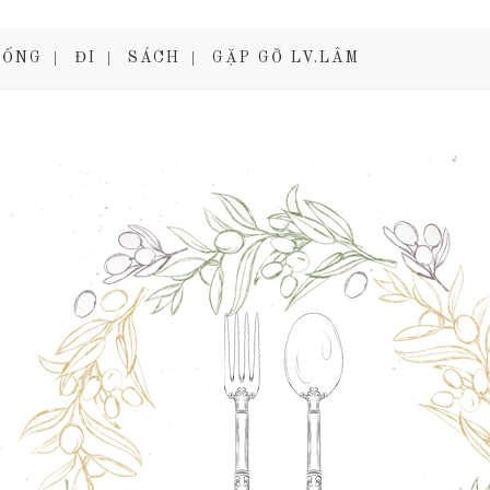
SỐNG
ĐI
SÁCH
GẶP GỠ LV.LÂM