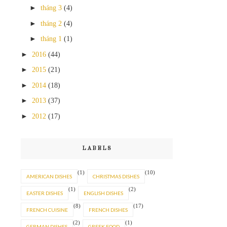
►
tháng 3
(4)
►
tháng 2
(4)
►
tháng 1
(1)
►
2016
(44)
►
2015
(21)
►
2014
(18)
►
2013
(37)
►
2012
(17)
LABELS
(1)
(10)
AMERICAN DISHES
CHRISTMAS DISHES
(1)
(2)
EASTER DISHES
ENGLISH DISHES
(8)
(17)
FRENCH CUISINE
FRENCH DISHES
(2)
(1)
GERMAN DISHES
GREEK FOOD