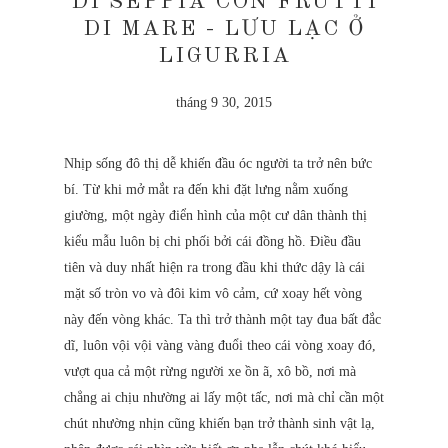
DI SEPPIA CON FRUTTI
DI MARE - LƯU LẠC Ở
LIGURRIA
tháng 9 30, 2015
Nhịp sống đô thị dễ khiến đầu óc người ta trở nên bức
bí. Từ khi mở mắt ra đến khi đặt lưng nằm xuống
giường, một ngày điển hình của một cư dân thành thị
kiểu mẫu luôn bị chi phối bởi cái đồng hồ. Điều đầu
tiên và duy nhất hiện ra trong đầu khi thức dậy là cái
mặt số tròn vo và đôi kim vô cảm, cứ xoay hết vòng
này đến vòng khác. Ta thì trở thành một tay đua bất đắc
dĩ, luôn vội vội vàng vàng đuổi theo cái vòng xoay đó,
vượt qua cả một rừng người xe ồn ã, xô bồ, nơi mà
chẳng ai chịu nhường ai lấy một tấc, nơi mà chỉ cần một
chút nhường nhịn cũng khiến bạn trở thành sinh vật lạ,