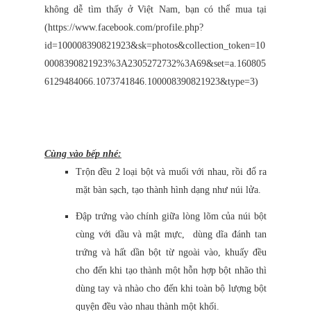
không dễ tìm thấy ở Việt Nam, bạn có thể mua tại
(https://www.facebook.com/profile.php?
id=100008390821923&sk=photos&collection_token=10
0008390821923%3A2305272732%3A69&set=a.160805
6129484066.1073741846.100008390821923&type=3)
Cùng vào bếp nhé:
Trộn đều 2 loại bột và muối với nhau, rồi đổ ra
mặt bàn sạch, tạo thành hình dạng như núi lửa.
Đập trứng vào chính giữa lòng lõm của núi bột
cùng với dầu và mật mực, dùng dĩa đánh tan
trứng và hất dần bột từ ngoài vào, khuấy đều
cho đến khi tạo thành một hỗn hợp bột nhão thì
dùng tay và nhào cho đến khi toàn bộ lượng bột
quyện đều vào nhau thành một khối.