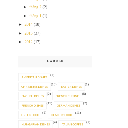
►
tháng 2
(2)
►
tháng 1
(1)
►
2014
(18)
►
2013
(37)
►
2012
(17)
LABELS
(1)
AMERICAN DISHES
(10)
(1)
CHRISTMAS DISHES
EASTER DISHES
(2)
(8)
ENGLISH DISHES
FRENCH CUISINE
(17)
(2)
FRENCH DISHES
GERMAN DISHES
(1)
(11)
GREEK FOOD
HEALTHY FOOD
(4)
(1)
HUNGARIAN DISHES
ITALIAN COFFEE