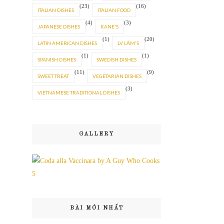
(23)
(16)
ITALIAN DISHES
ITALIAN FOOD
(4)
(3)
JAPANESE DISHES
KANE'S
(1)
(20)
LATIN AMERICAN DISHES
LV LÂM'S
(1)
(1)
SPANISH DISHES
SWEDISH DISHES
(11)
(9)
SWEET TREAT
VEGETARIAN DISHES
(3)
VIETNAMESE TRADITIONAL DISHES
GALLERY
BÀI MỚI NHẤT