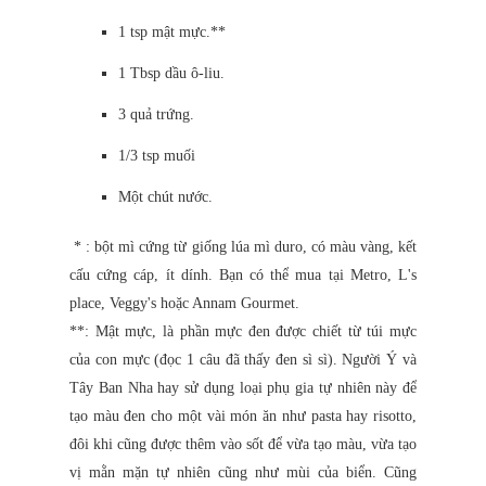
1 tsp mật mực.**
1 Tbsp dầu ô-liu.
3 quả trứng.
1/3 tsp muối
Một chút nước.
* : bột mì cứng từ giống lúa mì duro, có màu vàng, kết
cấu cứng cáp, ít dính. Bạn có thể mua tại Metro, L's
place, Veggy's hoặc Annam Gourmet.
**: Mật mực, là phần mực đen được chiết từ túi mực
của con mực (đọc 1 câu đã thấy đen sì sì). Người Ý và
Tây Ban Nha hay sử dụng loại phụ gia tự nhiên này để
tạo màu đen cho một vài món ăn như pasta hay risotto,
đôi khi cũng được thêm vào sốt để vừa tạo màu, vừa tạo
vị mằn mặn tự nhiên cũng như mùi của biển. Cũng