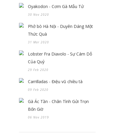
Oyakodon - Cơm Gà Mẫu Tử
30 Nov 2020
Phở bò Hà Nội - Duyên Dáng Một
Thức Quà
31 Mar 2020
Lobster Fra Diavolo - Sự Cám Dỗ
Của Quỷ
29 Feb 2020
Carrilladas - Điệu vũ chiều tà
09 Feb 2020
Gà Ác Tần - Chân Tình Gửi Trọn
Bốn Giờ
06 Nov 2019