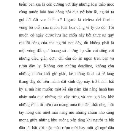
biển; bên kia là con đường với đầy những loại thảo mộc
cùng muôn loài hoa đồng nội đua nở bên lề, người ta
gọi dải đất ven biển xứ Liguria là riviera dei fiori -
vùng bờ biển của muôn loài hoa cũng vì lý do đó. Tôi
muốn có ngày được lưu lạc chốn này bởi thực sự quý
cái lối sống của con người nơi đây, dù không phải là
một vùng đất quá hoang sơ nhưng họ vẫn vui sống với
những điều giản đơn: chỉ cần đồ ăn ngon trên bàn và
rượu đầy ly. Không còn những deadline, không còn
những khuôn khổ giờ giấc, kẻ không là ai cả sẽ lang
thang đây đó trên mảnh đất xinh đẹp này, trở thành bất
kỳ ai mà hăn muốn: một kẻ săn nấm khi nắng hanh hao
nhảy múa qua những tán cây rừng và cơn gió lay khẽ
những cành tít trên cao mang mùa thu đến thật nhẹ, một
tay nông dân miệt mài nâng niu những chùm nho căng
mọng giữa những khu ruộng xếp tầng khi người ta bắt
đầu tất bật với một mùa rượu mới hay một gã ngư dân