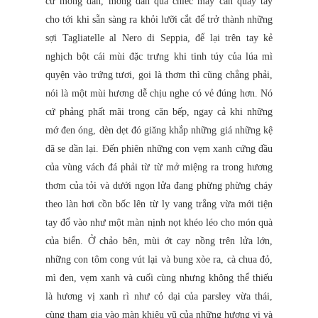
cứ mỏng dần, mỏng dần qua chiếc máy cán quay tay
cho tới khi sẵn sàng ra khỏi lưỡi cắt để trở thành những
sợi Tagliatelle al Nero di Seppia, để lại trên tay kẻ
nghịch bột cái mùi đặc trưng khi tinh túy của lúa mì
quyện vào trứng tươi, gọi là thơm thì cũng chẳng phải,
nói là một mùi hương dễ chịu nghe có vẻ đúng hơn. Nó
cứ phảng phất mãi trong căn bếp, ngay cả khi những
mớ đen óng, dèn dẹt đó giăng khắp những giá những kệ
đã se dần lại. Đến phiên những con vẹm xanh cứng đầu
của vùng vách đá phải từ từ mở miệng ra trong hương
thơm của tỏi và dưới ngọn lửa đang phừng phừng cháy
theo làn hơi cồn bốc lên từ ly vang trắng vừa mới tiện
tay đổ vào như một màn nịnh nọt khéo léo cho món quà
của biển. Ở chảo bên, mùi ớt cay nồng trên lửa lớn,
những con tôm cong vút lại và bung xòe ra, cà chua đỏ,
mì đen, vẹm xanh và cuối cùng nhưng không thể thiếu
là hương vị xanh rì như cỏ dại của parsley vừa thái,
cùng tham gia vào màn khiêu vũ của những hương vị và