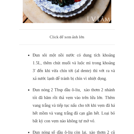
Click để xem ảnh lớn
Đun sôi một nồi nước có dung tích khoảng
1.5L, thêm chút muối và luộc mì trong khoảng
3' đến khi vừa chín tới (al dente) thì vớt ra và
xả nước lạnh để tránh bị chín vì nhiệt đọng.
Đun nóng 2 Tbsp dầu ô-liu, xào thơm 2 nhánh
tỏi đã băm rồi thả vẹm vào trên lửa lớn. Thêm
vang trắng và tiếp tục nấu cho tới khi vẹm đã há
hết mồm và vang trắng đã cạn gần hết. Loại bỏ
bất kỳ con vẹm nào không tự mở vỏ.
Đun nóng số dầu ô-liu còn lại, xào thơm 2 củ