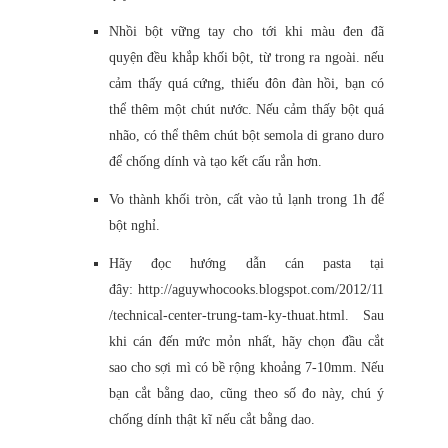
Nhồi bột vững tay cho tới khi màu đen đã
quyện đều khắp khối bột, từ trong ra ngoài. nếu
cảm thấy quá cứng, thiếu đôn đàn hồi, bạn có
thể thêm một chút nước. Nếu cảm thấy bột quá
nhão, có thể thêm chút bột semola di grano duro
để chống dính và tạo kết cấu rắn hơn.
Vo thành khối tròn, cất vào tủ lạnh trong 1h để
bột nghỉ.
Hãy đọc hướng dẫn cán pasta tại
đây: http://aguywhocooks.blogspot.com/2012/11
/technical-center-trung-tam-ky-thuat.html. Sau
khi cán đến mức mỏn nhất, hãy chọn đầu cắt
sao cho sợi mì có bề rộng khoảng 7-10mm. Nếu
bạn cắt bằng dao, cũng theo số đo này, chú ý
chống dính thật kĩ nếu cắt bằng dao.