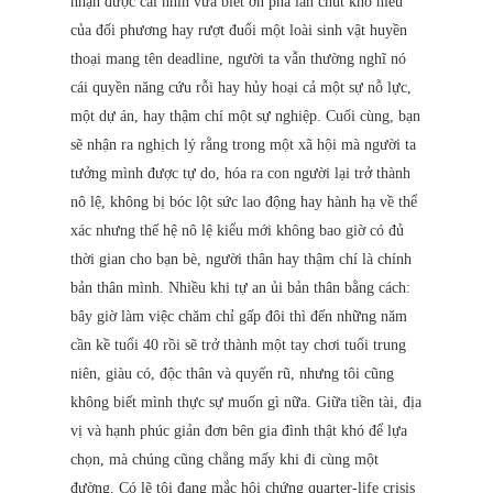
nhận được cái nhìn vừa biết ơn pha lẫn chút khó hiểu
của đối phương hay rượt đuổi một loài sinh vật huyền
thoại mang tên deadline, người ta vẫn thường nghĩ nó
cái quyền năng cứu rỗi hay hủy hoại cả một sự nỗ lực,
một dự án, hay thậm chí một sự nghiệp. Cuối cùng, bạn
sẽ nhận ra nghịch lý rằng trong một xã hội mà người ta
tưởng mình được tự do, hóa ra con người lại trở thành
nô lệ, không bị bóc lột sức lao động hay hành hạ về thể
xác nhưng thế hệ nô lệ kiểu mới không bao giờ có đủ
thời gian cho bạn bè, người thân hay thậm chí là chính
bản thân mình. Nhiều khi tự an ủi bản thân bằng cách:
bây giờ làm việc chăm chỉ gấp đôi thì đến những năm
cần kề tuổi 40 rồi sẽ trở thành một tay chơi tuổi trung
niên, giàu có, độc thân và quyến rũ, nhưng tôi cũng
không biết mình thực sự muốn gì nữa. Giữa tiền tài, địa
vị và hạnh phúc giản đơn bên gia đình thật khó để lựa
chọn, mà chúng cũng chẳng mấy khi đi cùng một
đường. Có lẽ tôi đang mắc hội chứng quarter-life crisis