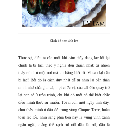
Click để xem ảnh lớn
Thực sự, điều ta cần mỗi khi cảm thấy đang lạc lối lại
chính là bị lạc, theo ý nghĩa đơn thuần nhất: tự nhiên
thấy mình ở một nơi mà ta chẳng biết rõ. Vì sao lại cần
bị lạc? Bởi đó là cách duy nhất để tự nhìn lại bản thân
mình như chẳng ai cả, mọi chức vị, của cải đều quay trở
lại con số 0 tròn trĩnh, chỉ khi đó mới có thể biết chắc
điều mình thực sự muốn. Tôi muốn một ngày tỉnh dậy,
chợt thấy mình ở đâu đó trong vùng Cinque Terre, hoàn
toàn lạc lối, nhìn sang phía bên này là vùng vịnh xanh
ngăn ngắt, chẳng thể rạch ròi nổi đâu là trời, đâu là