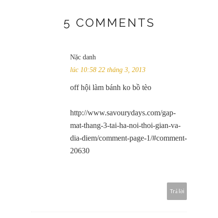
5 COMMENTS
Nặc danh
lúc 10:58 22 tháng 3, 2013
off hội làm bánh ko bồ tèo
http://www.savourydays.com/gap-
mat-thang-3-tai-ha-noi-thoi-gian-va-
dia-diem/comment-page-1/#comment-
20630
Trả lời