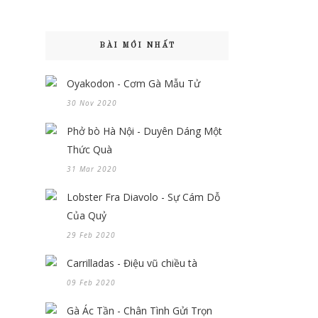
BÀI MỚI NHẤT
Oyakodon - Cơm Gà Mẫu Tử
30 Nov 2020
Phở bò Hà Nội - Duyên Dáng Một
Thức Quà
31 Mar 2020
Lobster Fra Diavolo - Sự Cám Dỗ
Của Quỷ
29 Feb 2020
Carrilladas - Điệu vũ chiều tà
09 Feb 2020
Gà Ác Tần - Chân Tình Gửi Trọn