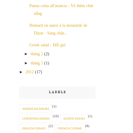
Panna cotta all'arancia - Vẽ thêm chút
nắng
Homard en sauce à la moutarde de
Dijon - Sang chản...
Greek salad - Đổi gió
►
tháng 2
(2)
►
tháng 1
(1)
►
2012
(17)
LABELS
(1)
AMERICAN DISHES
(10)
(1)
CHRISTMAS DISHES
EASTER DISHES
(2)
(8)
ENGLISH DISHES
FRENCH CUISINE