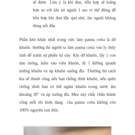
sẽ được. Lưu ý là khi đun, hỗn hợp sẽ loãng
hơn so với khi nó nguội 1 tẹo vì thế đừng để
hỗn hợp khi đun đặc quá nhé, lúc nguội không
dùng nổi đâu.
Phần khó khăn nhất trong việc làm panna cotta là dỡ
khuôn, thường thì người ta làm panna cotta vào ly thủy
tinh để tránh sự phiền hà này. Khi dỡ khuôn, lấy 1 con
dao mỏng, luồn vào viền khuôn, đi 1 đường quanh
miệng khuôn và úp khuôn xuống đĩa. Thường thì cách
kia sẽ thành công nếu bạn chống dính khuôn, nếu quên
chống dính bạn có thể ngâm khuôn trong nước ấm
khoảng 30" và úp xuống đĩa. Mẹo này chắc chắn thành
công mỗi tội hình dạng của panna cotta không còn
100% nguyên vẹn thôi.