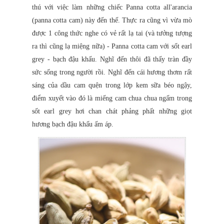
thú với việc làm những chiếc Panna cotta all'arancia
(panna cotta cam) này đến thế. Thực ra cũng vì vừa mò
được 1 công thức nghe có vẻ rất lạ tai (và tưởng tượng
ra thì cũng lạ miệng nữa) - Panna cotta cam với sốt earl
grey - bạch đậu khấu. Nghĩ đến thôi đã thấy tràn đầy
sức sống trong người rồi. Nghĩ đến cái hương thơm rất
sáng của dầu cam quện trong lớp kem sữa béo ngậy,
điểm xuyết vào đó là miếng cam chua chua ngấm trong
sốt earl grey hơi chan chát phảng phất những giọt
hương bạch đậu khấu ấm áp.