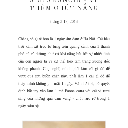
ALL'ARANCIA - VẼ
THÊM CHÚT NẮNG
tháng 3 17, 2013
Chẳng có gì tệ hơn là 1 ngày ảm đạm ở Hà Nội. Cái bầu
trời xám xịt treo lơ lửng trên quang cảnh của 1 thành
phố cũ cũ dường như có khả năng hút hết sự nhiệt tình
của con người ta và cứ thế, kéo tâm trạng xuống dốc
không phanh. Chợt nghĩ, mình phải làm cái gì đó để
vượt qua cơn buồn chán này, phải làm 1 cái gì đó để
thấy mình không phí mất 1 ngày. Và như thế, nó quyết
định bắt tay vào làm 1 mẻ Panna cotta với cái vị tươi
sáng của những quả cam vàng - chút rực rỡ trong 1
ngày xám xịt.