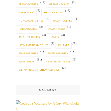
(17)
(2)
FRENCH DISHES
GERMAN DISHES
(1)
(11)
GREEK FOOD
HEALTHY FOOD
(4)
(1)
HUNGARIAN DISHES
ITALIAN COFFEE
(23)
(16)
ITALIAN DISHES
ITALIAN FOOD
(4)
(3)
JAPANESE DISHES
KANE'S
(1)
(20)
LATIN AMERICAN DISHES
LV LÂM'S
(1)
(1)
SPANISH DISHES
SWEDISH DISHES
(11)
(9)
SWEET TREAT
VEGETARIAN DISHES
(3)
VIETNAMESE TRADITIONAL DISHES
GALLERY