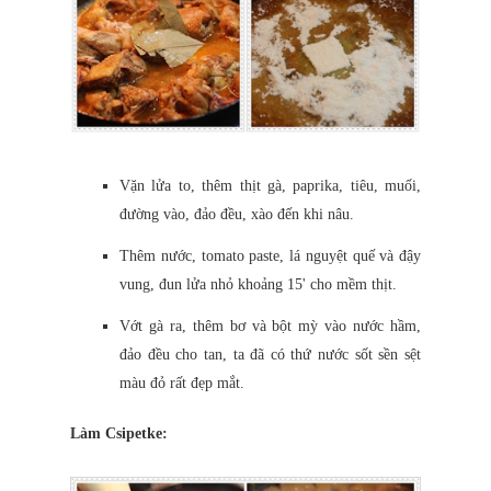
Vặn lửa to, thêm thịt gà, paprika, tiêu, muối,
đường vào, đảo đều, xào đến khi nâu.
Thêm nước, tomato paste, lá nguyệt quế và đậy
vung, đun lửa nhỏ khoảng 15' cho mềm thịt.
Vớt gà ra, thêm bơ và bột mỳ vào nước hầm,
đảo đều cho tan, ta đã có thứ nước sốt sền sệt
màu đỏ rất đẹp mắt.
Làm Csipetke: