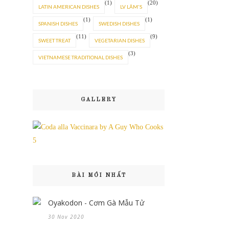
(1)
(20)
LATIN AMERICAN DISHES
LV LÂM'S
(1)
(1)
SPANISH DISHES
SWEDISH DISHES
(11)
(9)
SWEET TREAT
VEGETARIAN DISHES
(3)
VIETNAMESE TRADITIONAL DISHES
GALLERY
BÀI MỚI NHẤT
Oyakodon - Cơm Gà Mẫu Tử
30 Nov 2020