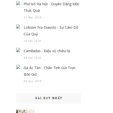
Phở bò Hà Nội - Duyên Dáng Một
Thức Quà
31 Mar 2020
Lobster Fra Diavolo - Sự Cám Dỗ
Của Quỷ
29 Feb 2020
Carrilladas - Điệu vũ chiều tà
09 Feb 2020
Gà Ác Tần - Chân Tình Gửi Trọn
Bốn Giờ
06 Nov 2019
BÀI HOT NHẤT