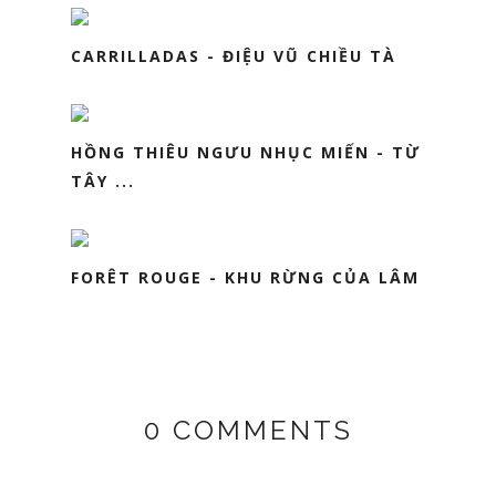
CARRILLADAS - ĐIỆU VŨ CHIỀU TÀ
HỒNG THIÊU NGƯU NHỤC MIẾN - TỪ
TÂY ...
FORÊT ROUGE - KHU RỪNG CỦA LÂM
0 COMMENTS