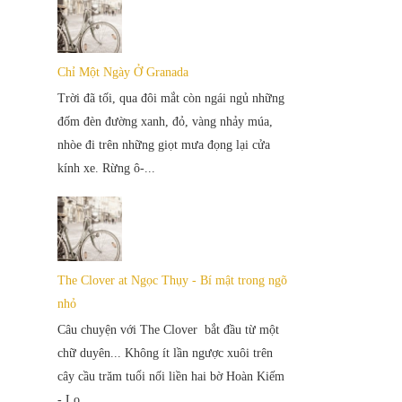
Chỉ Một Ngày Ở Granada
Trời đã tối, qua đôi mắt còn ngái ngủ những
đốm đèn đường xanh, đỏ, vàng nhảy múa,
nhòe đi trên những giọt mưa đọng lại cửa
kính xe. Rừng ô-...
The Clover at Ngọc Thụy - Bí mật trong ngõ
nhỏ
Câu chuyện với The Clover bắt đầu từ một
chữ duyên... Không ít lần ngược xuôi trên
cây cầu trăm tuổi nối liền hai bờ Hoàn Kiếm
- Lo...