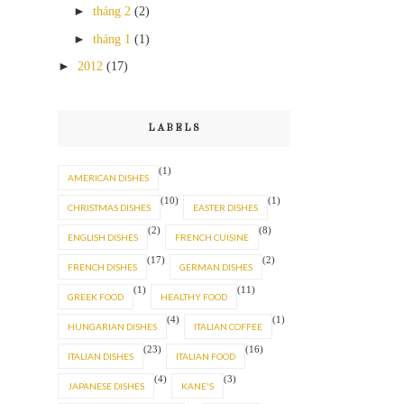
►
tháng 2
(2)
►
tháng 1
(1)
►
2012
(17)
LABELS
(1)
AMERICAN DISHES
(10)
(1)
CHRISTMAS DISHES
EASTER DISHES
(2)
(8)
ENGLISH DISHES
FRENCH CUISINE
(17)
(2)
FRENCH DISHES
GERMAN DISHES
(1)
(11)
GREEK FOOD
HEALTHY FOOD
(4)
(1)
HUNGARIAN DISHES
ITALIAN COFFEE
(23)
(16)
ITALIAN DISHES
ITALIAN FOOD
(4)
(3)
JAPANESE DISHES
KANE'S