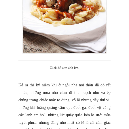
Click để xem ảnh lớn.
Kể ra thì kỷ niệm khi ở ngôi nhà nơi thôn dã đó rất
nhiều, những mùa nho chín đi thu hoạch nho và ép
chúng trong chiếc máy to đùng, cổ lỗ nhưng đầy thú vị,
những khi loăng quăng cầm que đuổi gà, đuổi vịt cùng
các "anh em họ", những lúc quây quần bên lò sưởi mùa
tuyết phủ... nhưng đáng nhớ nhất có lẽ là cái cảm giác