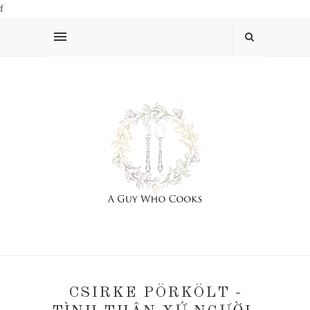
f
CSIRKE PÖRKÖLT -