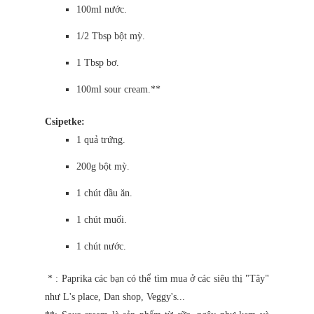
100ml nước.
1/2 Tbsp bột mỳ.
1 Tbsp bơ.
100ml sour cream.**
Csipetke:
1 quả trứng.
200g bột mỳ.
1 chút dầu ăn.
1 chút muối.
1 chút nước.
* : Paprika các bạn có thể tìm mua ở các siêu thị "Tây"
như L's place, Dan shop, Veggy's...