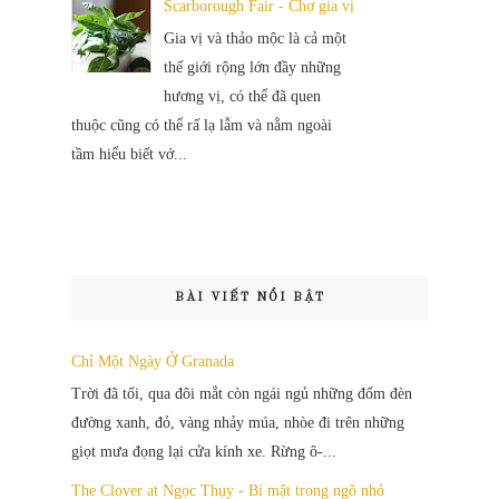
Scarborough Fair - Chợ gia vị
Gia vị và thảo mộc là cả một
thế giới rộng lớn đầy những
hương vị, có thể đã quen
thuộc cũng có thể rấ lạ lẫm và nằm ngoài
tầm hiểu biết vớ...
BÀI VIẾT NỔI BẬT
Chỉ Một Ngày Ở Granada
Trời đã tối, qua đôi mắt còn ngái ngủ những đốm đèn
đường xanh, đỏ, vàng nhảy múa, nhòe đi trên những
giọt mưa đọng lại cửa kính xe. Rừng ô-...
The Clover at Ngọc Thụy - Bí mật trong ngõ nhỏ