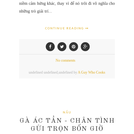
niềm cảm hứng khác, thay vì để nó trôi đi vô nghĩa cho
những trò giải trí...
CONTINUE READING
No comments
undefined
undefined,
undefined by
A Guy Who Cooks
NẤU
GÀ ÁC TẦN - CHÂN TÌNH
GỬI TRỌN BỐN GIỜ