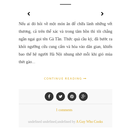
Nếu ai đó hỏi về một món ăn để chữa lành những vết
thương, cả trên thể xác và trong tâm hồn thì tôi chẳng
ngần ngại gọi tên Gà Tần. Thức quà cầu kỳ, đã bước ra
khỏi ngưỡng cửa cung cấm và hòa vào dân gian, khiến
bao thế hệ người Hà Nội nhung nhớ mỗi khi gió mùa
thét gào...
CONTINUE READING
1 comments
undefined
undefined,
undefined by
A Guy Who Cooks