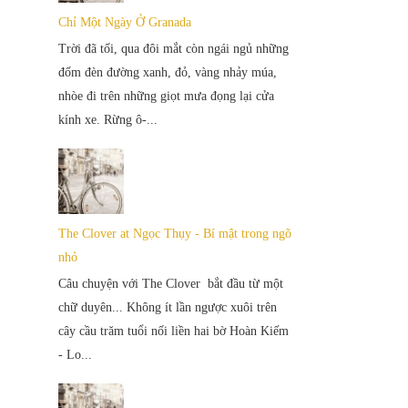
Chỉ Một Ngày Ở Granada
Trời đã tối, qua đôi mắt còn ngái ngủ những
đốm đèn đường xanh, đỏ, vàng nhảy múa,
nhòe đi trên những giọt mưa đọng lại cửa
kính xe. Rừng ô-...
The Clover at Ngọc Thụy - Bí mật trong ngõ
nhỏ
Câu chuyện với The Clover bắt đầu từ một
chữ duyên... Không ít lần ngược xuôi trên
cây cầu trăm tuổi nối liền hai bờ Hoàn Kiếm
- Lo...