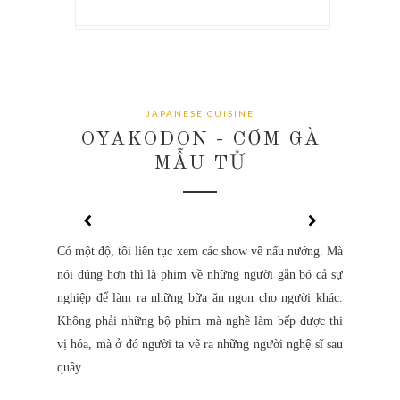
DỖ CỦA QUỶ
THỨC QUÀ
BỐN GIỜ
CONTINUE READING
CONTINUE READING
CONTINUE READING
CONTINUE READING
CONTINUE READING
JAPANESE CUISINE
OYAKODON - CƠM GÀ
MẪU TỬ
Có một độ, tôi liên tục xem các show về nấu nướng. Mà
nói đúng hơn thì là phim về những người gắn bó cả sự
nghiệp để làm ra những bữa ăn ngon cho người khác.
Không phải những bộ phim mà nghề làm bếp được thi
vị hóa, mà ở đó người ta vẽ ra những người nghệ sĩ sau
quầy...