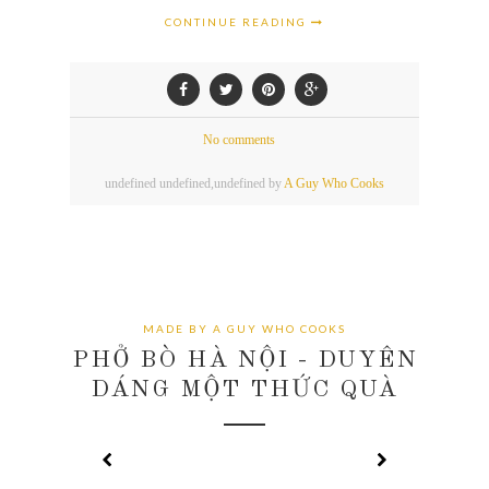
CONTINUE READING
No comments
undefined
undefined,
undefined by
A Guy Who Cooks
MADE BY A GUY WHO COOKS
PHỞ BÒ HÀ NỘI - DUYÊN
DÁNG MỘT THỨC QUÀ