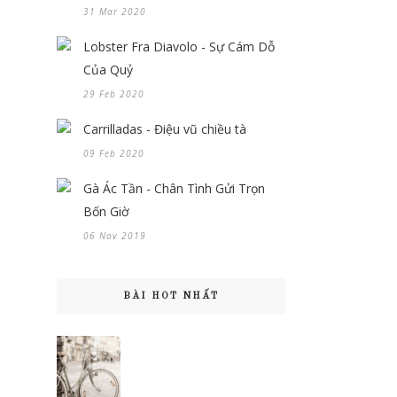
31 Mar 2020
Lobster Fra Diavolo - Sự Cám Dỗ
Của Quỷ
29 Feb 2020
Carrilladas - Điệu vũ chiều tà
09 Feb 2020
Gà Ác Tần - Chân Tình Gửi Trọn
Bốn Giờ
06 Nov 2019
BÀI HOT NHẤT