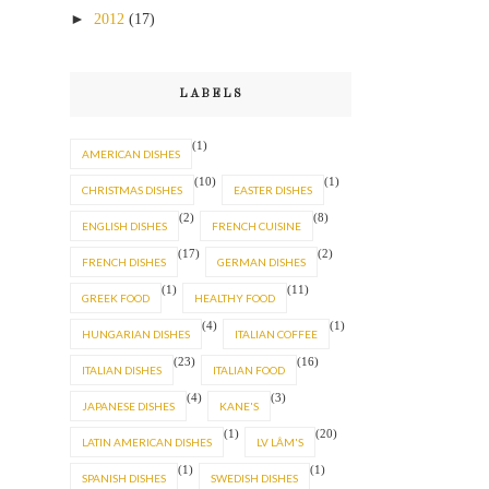
►
2012
(17)
LABELS
(1)
AMERICAN DISHES
(10)
(1)
CHRISTMAS DISHES
EASTER DISHES
(2)
(8)
ENGLISH DISHES
FRENCH CUISINE
(17)
(2)
FRENCH DISHES
GERMAN DISHES
(1)
(11)
GREEK FOOD
HEALTHY FOOD
(4)
(1)
HUNGARIAN DISHES
ITALIAN COFFEE
(23)
(16)
ITALIAN DISHES
ITALIAN FOOD
(4)
(3)
JAPANESE DISHES
KANE'S
(1)
(20)
LATIN AMERICAN DISHES
LV LÂM'S
(1)
(1)
SPANISH DISHES
SWEDISH DISHES