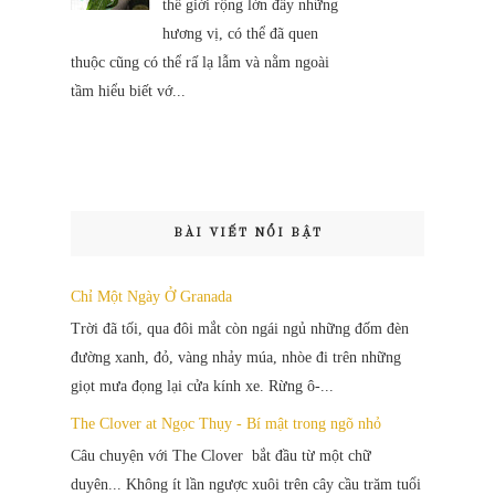
thế giới rộng lớn đầy những
hương vị, có thể đã quen
thuộc cũng có thể rấ lạ lẫm và nằm ngoài
tầm hiểu biết vớ...
BÀI VIẾT NỔI BẬT
Chỉ Một Ngày Ở Granada
Trời đã tối, qua đôi mắt còn ngái ngủ những đốm đèn
đường xanh, đỏ, vàng nhảy múa, nhòe đi trên những
giọt mưa đọng lại cửa kính xe. Rừng ô-...
The Clover at Ngọc Thụy - Bí mật trong ngõ nhỏ
Câu chuyện với The Clover bắt đầu từ một chữ
duyên... Không ít lần ngược xuôi trên cây cầu trăm tuổi