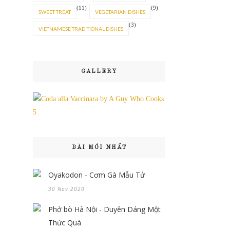
(11)
(9)
SWEET TREAT
VEGETARIAN DISHES
(3)
VIETNAMESE TRADITIONAL DISHES
GALLERY
BÀI MỚI NHẤT
Oyakodon - Cơm Gà Mẫu Tử
30 Nov 2020
Phở bò Hà Nội - Duyên Dáng Một
Thức Quà