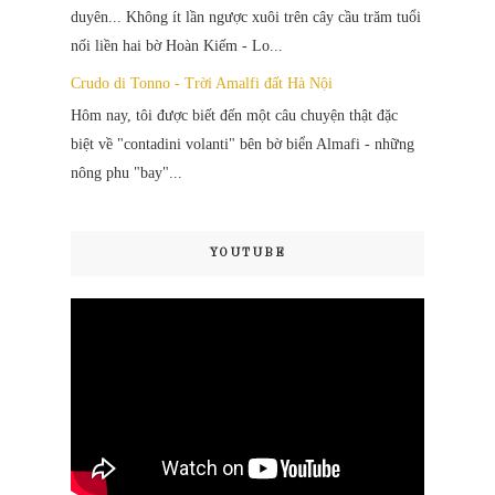
duyên... Không ít lần ngược xuôi trên cây cầu trăm tuổi
nối liền hai bờ Hoàn Kiếm - Lo...
Crudo di Tonno - Trời Amalfi đất Hà Nội
Hôm nay, tôi được biết đến một câu chuyện thật đặc
biệt về "contadini volanti" bên bờ biển Almafi - những
nông phu "bay"...
YOUTUBE