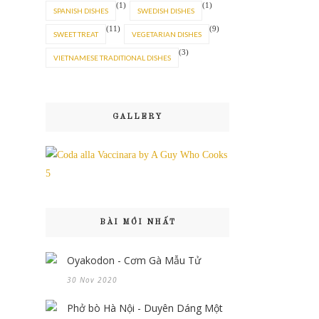
(1)
(1)
SPANISH DISHES
SWEDISH DISHES
(11)
(9)
SWEET TREAT
VEGETARIAN DISHES
(3)
VIETNAMESE TRADITIONAL DISHES
GALLERY
BÀI MỚI NHẤT
Oyakodon - Cơm Gà Mẫu Tử
30 Nov 2020
Phở bò Hà Nội - Duyên Dáng Một