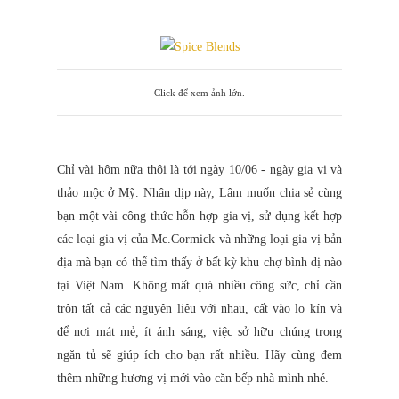
Click để xem ảnh lớn.
Chỉ vài hôm nữa thôi là tới ngày 10/06 - ngày gia vị và
thảo mộc ở Mỹ. Nhân dịp này, Lâm muốn chia sẻ cùng
bạn một vài công thức hỗn hợp gia vị, sử dụng kết hợp
các loại gia vị của Mc.Cormick và những loại gia vị bản
địa mà bạn có thể tìm thấy ở bất kỳ khu chợ bình dị nào
tại Việt Nam. Không mất quá nhiều công sức, chỉ cần
trộn tất cả các nguyên liệu với nhau, cất vào lọ kín và
để nơi mát mẻ, ít ánh sáng, việc sở hữu chúng trong
ngăn tủ sẽ giúp ích cho bạn rất nhiều. Hãy cùng đem
thêm những hương vị mới vào căn bếp nhà mình nhé.