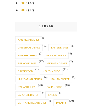
►
2013
(37)
►
2012
(17)
LABELS
(1)
AMERICAN DISHES
(10)
(1)
CHRISTMAS DISHES
EASTER DISHES
(2)
(8)
ENGLISH DISHES
FRENCH CUISINE
(17)
(2)
FRENCH DISHES
GERMAN DISHES
(1)
(11)
GREEK FOOD
HEALTHY FOOD
(4)
(1)
HUNGARIAN DISHES
ITALIAN COFFEE
(23)
(16)
ITALIAN DISHES
ITALIAN FOOD
(4)
(3)
JAPANESE DISHES
KANE'S
(1)
(20)
LATIN AMERICAN DISHES
LV LÂM'S