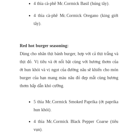
4 thìa cà-phê Mc.Cormick Basil (húng tây).
4 thìa cà-phê Mc.Cormick Oregano (king giới
tây).
Red hot burger seasoning:
Dùng cho nhân thịt bánh burger, hợp với cả thịt trắng và
thịt đỏ. Vị tiêu và ớt nổi bật cùng với hương thơm của
ớt hun khói và vị ngọt của đường nâu sẽ khiến cho món
burger của bạn mang màu nâu đỏ đẹp mắt cùng hương
thơm hấp dẫn khó cưỡng.
5 thìa Mc.Cormick Smoked Paprika (ớt paprika
hun khói).
4 thìa Mc.Cormick Black Pepper Coarse (tiêu
vụn).