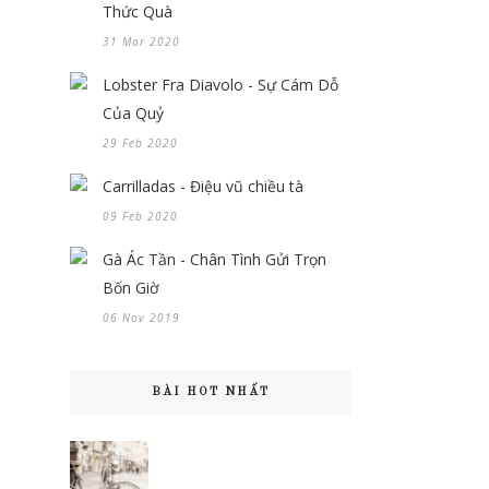
Thức Quà
31 Mar 2020
Lobster Fra Diavolo - Sự Cám Dỗ
Của Quỷ
29 Feb 2020
Carrilladas - Điệu vũ chiều tà
09 Feb 2020
Gà Ác Tần - Chân Tình Gửi Trọn
Bốn Giờ
06 Nov 2019
BÀI HOT NHẤT