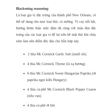
Blackening seasoning:
Là loại gia vị đặc trưng của thành phố New Orleans, có
thể sử dụng cho mọi loại thịt, cá nướng. Vị cay nổi bật,
hương thơm thảo mộc đậm đà cùng với màu đen đặc
trưng của các loại gia vị để lại trên bề mặt thịt khi cháy
xém làm nên điểm độc đáo cho hỗn hợp này.
2 thìa Mc.Cormick Garlic Salt (muối tỏi).
4 thìa Mc.Cormick Thyme (lá xạ hương).
6 thìa Mc.Cormick Sweet Hungarian Paprika (ớt
paprika ngọt kiểu Hungary).
4 thìa cà-phê Mc.Cormick Black Pepper Coarse
(tiêu vụn).
4 thìa cà-phê ớt bột.