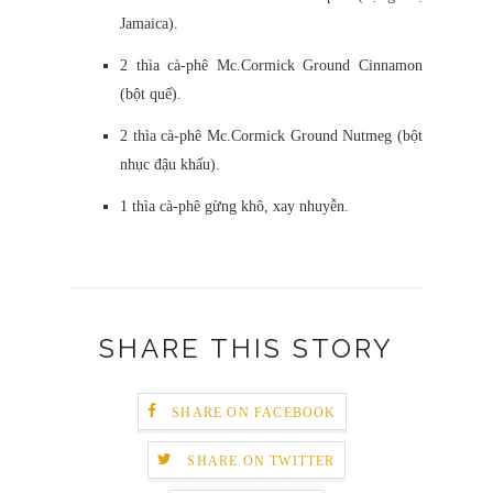
Jamaica).
2 thìa cà-phê Mc.Cormick Ground Cinnamon
(bột quế).
2 thìa cà-phê Mc.Cormick Ground Nutmeg (bột
nhục đậu khấu).
1 thìa cà-phê gừng khô, xay nhuyễn.
SHARE THIS STORY
SHARE ON FACEBOOK
SHARE ON TWITTER