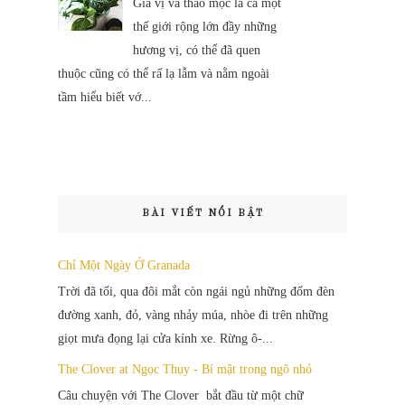
Gia vị và thảo mộc là cả một
thế giới rộng lớn đầy những
hương vị, có thể đã quen
thuộc cũng có thể rấ lạ lẫm và nằm ngoài
tầm hiểu biết vớ...
BÀI VIẾT NỔI BẬT
Chỉ Một Ngày Ở Granada
Trời đã tối, qua đôi mắt còn ngái ngủ những đốm đèn
đường xanh, đỏ, vàng nhảy múa, nhòe đi trên những
giọt mưa đọng lại cửa kính xe. Rừng ô-...
The Clover at Ngọc Thụy - Bí mật trong ngõ nhỏ
Câu chuyện với The Clover bắt đầu từ một chữ