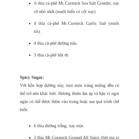
6 thìa cà-phê Mc.Cormick Sea Salt Grinder, xay
cỡ nhỏ nhất (muối biển có cối xay).
4 thìa cà-phê Mc.Cormick Garlic Salt (muối
tỏi).
4 thìa cà-phê đường nâu.
3 thìa cà-phê bột ớt.
Spicy Sugar:
Với hỗn hợp đường này, mọi món tráng miệng đều có
thể trở nên khác biệt. Hương thơm ấm áp và hậu vị ngọt
ngào có thể được thêm vào trong hoặc sau quá trình chế
biến.
6 thìa đường trắng, xay mịn.
2 thìa Mc.Cormick Ground All Spice (bột gia vị