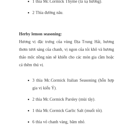
1 thìa Mc.Cormick Thyme (lá xạ hương).
2 Thìa đường nâu.
Herby lemon seasoning:
Hương vị đặc trưng của vùng Địa Trung Hải, hương
thơm tươi sáng của chanh, vị ngon của tỏi khô và hương
thảo mộc nồng nàn sẽ khiến cho các món gia cầm hoặc
cá thêm thú vị.
3 thìa Mc.Cormick Italian Seasoning (hỗn hợp
gia vị kiểu Ý).
2 thìa Mc.Cormick Parsley (mùi tây).
1 thìa Mc.Cormick Garlic Salt (muối tỏi).
6 thìa vỏ chanh vàng, băm nhỏ.