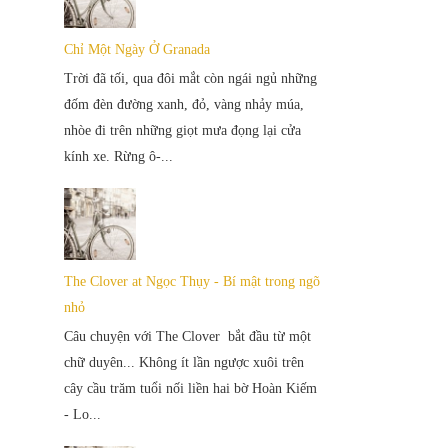
Chỉ Một Ngày Ở Granada
Trời đã tối, qua đôi mắt còn ngái ngủ những
đốm đèn đường xanh, đỏ, vàng nhảy múa,
nhòe đi trên những giọt mưa đọng lại cửa
kính xe. Rừng ô-...
The Clover at Ngọc Thụy - Bí mật trong ngõ
nhỏ
Câu chuyện với The Clover bắt đầu từ một
chữ duyên... Không ít lần ngược xuôi trên
cây cầu trăm tuổi nối liền hai bờ Hoàn Kiếm
- Lo...