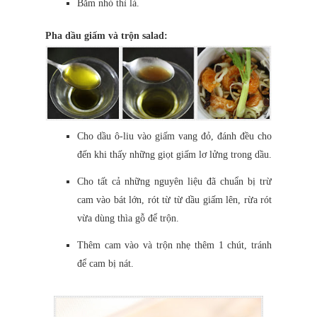
Băm nhỏ thì là.
Pha dầu giấm và trộn salad:
Cho dầu ô-liu vào giấm vang đỏ, đánh đều cho
đến khi thấy những giọt giấm lơ lửng trong dầu.
Cho tất cả những nguyên liệu đã chuẩn bị trừ
cam vào bát lớn, rót từ từ dầu giấm lên, rừa rót
vừa dùng thìa gỗ để trộn.
Thêm cam vào và trộn nhẹ thêm 1 chút, tránh
để cam bị nát.