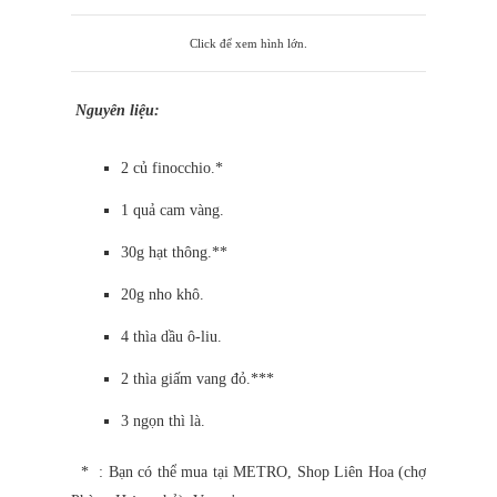
Click để xem hình lớn.
Nguyên liệu:
2 củ finocchio.*
1 quả cam vàng.
30g hạt thông.**
20g nho khô.
4 thìa dầu ô-liu.
2 thìa giấm vang đỏ.***
3 ngọn thì là.
* : Bạn có thể mua tại METRO, Shop Liên Hoa (chợ