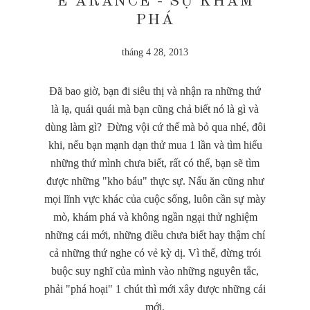
E ARANCE - SỰ KHÁM
PHÁ
tháng 4 28, 2013
Đã bao giờ, bạn đi siêu thị và nhận ra những thứ
là lạ, quái quái mà bạn cũng chả biết nó là gì và
dùng làm gì? Đừng vội cứ thế mà bỏ qua nhé, đôi
khi, nếu bạn mạnh dạn thử mua 1 lần và tìm hiểu
những thứ mình chưa biết, rất có thể, bạn sẽ tìm
được những "kho báu" thực sự. Nấu ăn cũng như
mọi lĩnh vực khác của cuộc sống, luôn cần sự mày
mò, khám phá và không ngần ngại thử nghiệm
những cái mới, những điều chưa biết hay thậm chí
cả những thứ nghe có vẻ kỳ dị. Vì thế, đừng trói
buộc suy nghĩ của mình vào những nguyên tắc,
phải "phá hoại" 1 chút thì mới xây được những cái
mới.