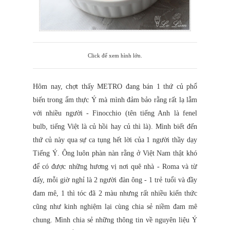
Click để xem hình lớn.
Hôm nay, chợt thấy METRO đang bán 1 thứ củ phổ
biến trong ẩm thực Ý mà mình đảm bảo rằng rất lạ lẫm
với nhiều người - Finocchio (tên tiếng Anh là fenel
bulb, tiếng Việt là củ hồi hay củ thì là). Mình biết đến
thứ củ này qua sự ca tụng hết lời của 1 người thầy dạy
Tiếng Ý. Ông luôn phàn nàn rằng ở Việt Nam thật khó
để có được những hương vị nơi quê nhà - Roma và từ
đấy, mỗi giờ nghỉ là 2 người đàn ông - 1 trẻ tuổi và đầy
đam mê, 1 thì tóc đã 2 màu nhưng rất nhiều kiến thức
cũng như kinh nghiệm lại cùng chia sẻ niềm đam mê
chung. Mình chia sẻ những thông tin về nguyên liệu Ý