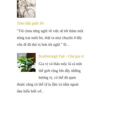
Theo dấu guốc bò
"Tôi chưa từng nghĩ về việc sẽ tới thăm một
nông trại nuôi bò, thật ra mọi chuyện ở đây
vốn dĩ đã thú vị hơn tôi nghĩ." Đ...
Scarborough Fair - Chợ gia vị
Gia vị và thảo mộc là cả một
thế giới rộng lớn đầy những
hương vị, có thể đã quen
thuộc cũng có thể rấ lạ lẫm và nằm ngoài
tầm hiểu biết vớ...