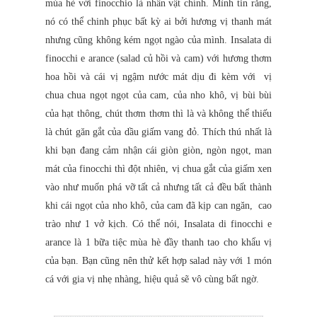
mùa hè với finocchio là nhân vật chính. Mình tin rằng,
nó có thể chinh phục bất kỳ ai bởi hương vị thanh mát
nhưng cũng không kém ngọt ngào của mình. Insalata di
finocchi e arance (salad củ hồi và cam) với hương thơm
hoa hồi và cái vị ngậm nước mát dịu đi kèm với vị
chua chua ngọt ngọt của cam, của nho khô, vị bùi bùi
của hạt thông, chút thơm thơm thì là và không thể thiếu
là chút găn gắt của dầu giấm vang đỏ. Thích thú nhất là
khi bạn đang cảm nhận cái giòn giòn, ngòn ngọt, man
mát của finocchi thì đột nhiên, vị chua gắt của giấm xen
vào như muốn phá vỡ tất cả nhưng tất cả đều bất thành
khi cái ngọt của nho khô, của cam đã kịp can ngăn, cao
trào như 1 vở kịch. Có thể nói, Insalata di finocchi e
arance là 1 bữa tiệc mùa hè đầy thanh tao cho khẩu vị
của bạn. Bạn cũng nên thử kết hợp salad này với 1 món
cá với gia vị nhẹ nhàng, hiệu quả sẽ vô cùng bất ngờ.