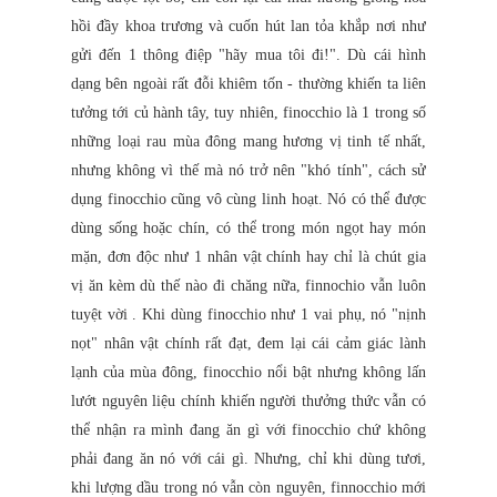
hồi đầy khoa trương và cuốn hút lan tỏa khắp nơi như
gửi đến 1 thông điệp "hãy mua tôi đi!". Dù cái hình
dạng bên ngoài rất đỗi khiêm tốn - thường khiến ta liên
tưởng tới củ hành tây, tuy nhiên, finocchio là 1 trong số
những loại rau mùa đông mang hương vị tinh tế nhất,
nhưng không vì thế mà nó trở nên "khó tính", cách sử
dụng finocchio cũng vô cùng linh hoạt. Nó có thể được
dùng sống hoặc chín, có thể trong món ngọt hay món
mặn, đơn độc như 1 nhân vật chính hay chỉ là chút gia
vị ăn kèm dù thế nào đi chăng nữa, finnochio vẫn luôn
tuyệt vời . Khi dùng finocchio như 1 vai phụ, nó "nịnh
nọt" nhân vật chính rất đạt, đem lại cái cảm giác lành
lạnh của mùa đông, finocchio nổi bật nhưng không lấn
lướt nguyên liệu chính khiến người thưởng thức vẫn có
thể nhận ra mình đang ăn gì với finocchio chứ không
phải đang ăn nó với cái gì. Nhưng, chỉ khi dùng tươi,
khi lượng dầu trong nó vẫn còn nguyên, finnocchio mới