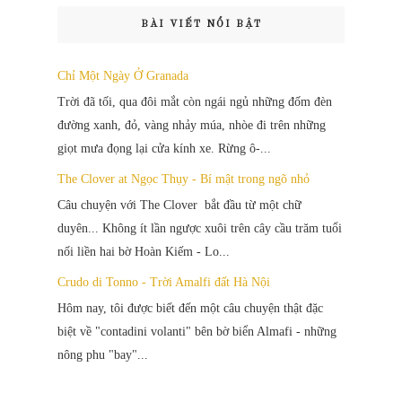
BÀI VIẾT NỔI BẬT
Chỉ Một Ngày Ở Granada
Trời đã tối, qua đôi mắt còn ngái ngủ những đốm đèn
đường xanh, đỏ, vàng nhảy múa, nhòe đi trên những
giọt mưa đọng lại cửa kính xe. Rừng ô-...
The Clover at Ngọc Thụy - Bí mật trong ngõ nhỏ
Câu chuyện với The Clover bắt đầu từ một chữ
duyên... Không ít lần ngược xuôi trên cây cầu trăm tuổi
nối liền hai bờ Hoàn Kiếm - Lo...
Crudo di Tonno - Trời Amalfi đất Hà Nội
Hôm nay, tôi được biết đến một câu chuyện thật đặc
biệt về "contadini volanti" bên bờ biển Almafi - những
nông phu "bay"...