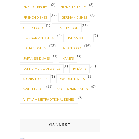
(2)
(8)
ENGLISH DISHES
FRENCH CUISINE
(17)
(2)
FRENCH DISHES
GERMAN DISHES
(1)
(11)
GREEK FOOD
HEALTHY FOOD
(4)
(1)
HUNGARIAN DISHES
ITALIAN COFFEE
(23)
(16)
ITALIAN DISHES
ITALIAN FOOD
(4)
(3)
JAPANESE DISHES
KANE'S
(1)
(20)
LATIN AMERICAN DISHES
LV LÂM'S
(1)
(1)
SPANISH DISHES
SWEDISH DISHES
(11)
(9)
SWEET TREAT
VEGETARIAN DISHES
(3)
VIETNAMESE TRADITIONAL DISHES
GALLERY